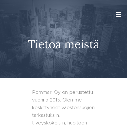
Tietoa meistä
Pommari Oy on perustettu
vuonna 2015. Olemme
keskittyneet väestönsuojien
tarkastuksiin,
tiiveyskokeisiin, huoltoon